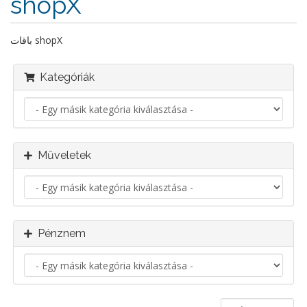
shopX
باقات shopX
Kategóriák
Műveletek
Pénznem