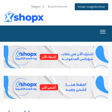
Magyar
Bejelentkezés
Kosár megtekintése
Váltá
a
navig