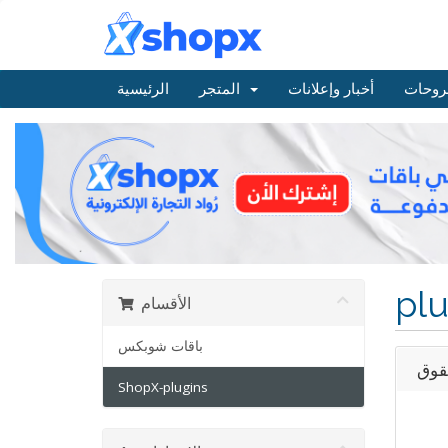
روحات
أخبار وإعلانات
المتجر
الرئيسية
plu
الأقسام
باقات شوبكس
حقوق
ShopX-plugins