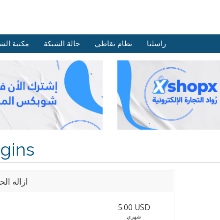
راسلنا
نظام نقاطي
حالة الشبكة
مكتبة الش
gins
ازالة ال
5.00 USD
شهري