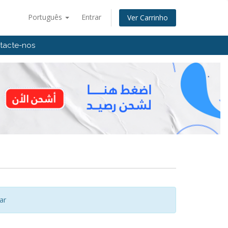
Português
Entrar
Ver Carrinho
tacte-nos
ar