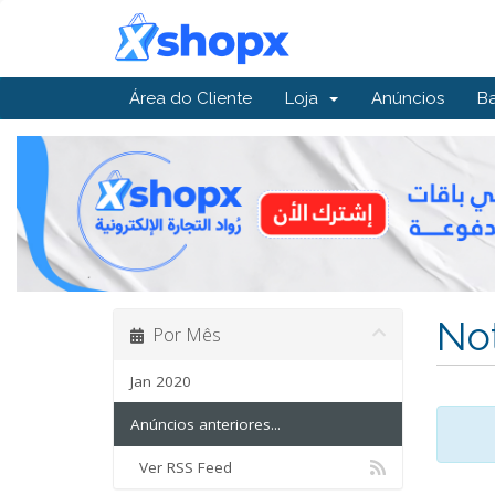
Área do Cliente
Loja
Anúncios
B
Not
Por Mês
Jan 2020
Anúncios anteriores...
Ver RSS Feed