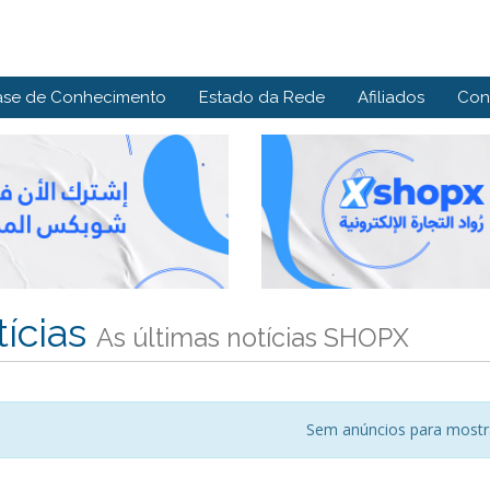
ase de Conhecimento
Estado da Rede
Afiliados
Con
ícias
As últimas notícias SHOPX
Sem anúncios para mostr