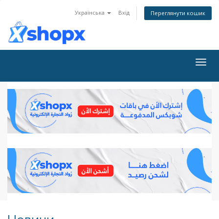
Українська
Вхід
Переглянути кошик
Togg
navig