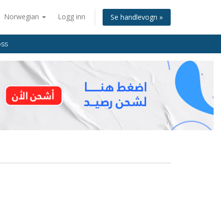
Norwegian
Logg inn
Se handlevogn »
oss