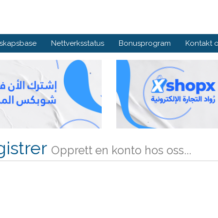
skapsbase
Nettverksstatus
Bonusprogram
Kontakt 
istrer
Opprett en konto hos oss...